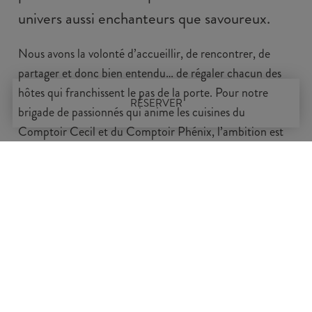
univers aussi enchanteurs que savoureux.
Nous avons la volonté d’accueillir, de rencontrer, de
partager et donc bien entendu… de régaler chacun des
hôtes qui franchissent le pas de la porte. Pour notre
RÉSERVER
brigade de passionnés qui anime les cuisines du
Comptoir Cecil et du Comptoir Phénix, l’ambition est
claire : proposer une cuisine inventive, métissée aux
influences diverses et variées. Une cuisine qui réunit et
qui marie le goût et l’équilibre, le classicisme et la
modernité, mais aussi le plaisir et le sens de la
responsabilité.