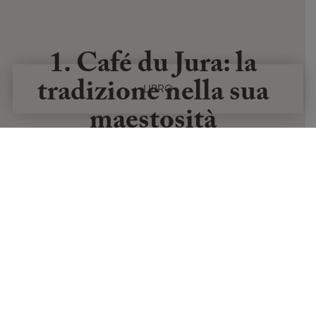
1. Café du Jura: la
tradizione nella sua
LIBRO
maestosità
In attività dal 1867, il Café du Jura è un “ode alla
tradizione. L” arredamento caldo combina legno
invecchiato e tovaglie a quadretti, e l “accoglienza è
generosa come le porzioni. La loro specialità? L”
andouillette tirata con lo spago, un classico eseguito
con una precisione senza pari.
Prezzo
: Menu da 30 a 35 euro.