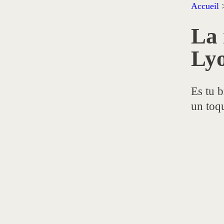
Accueil
La 
Ly
Es tu b
un toq