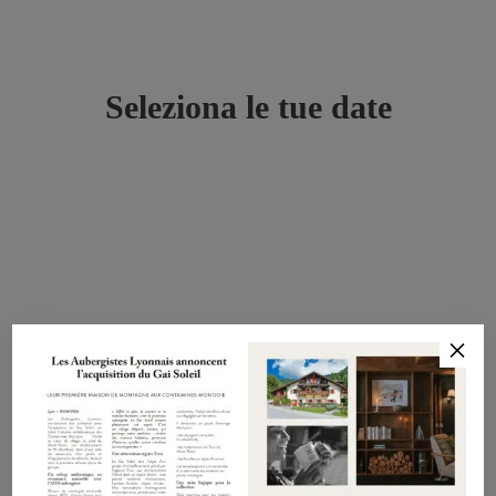
Seleziona le tue date
×